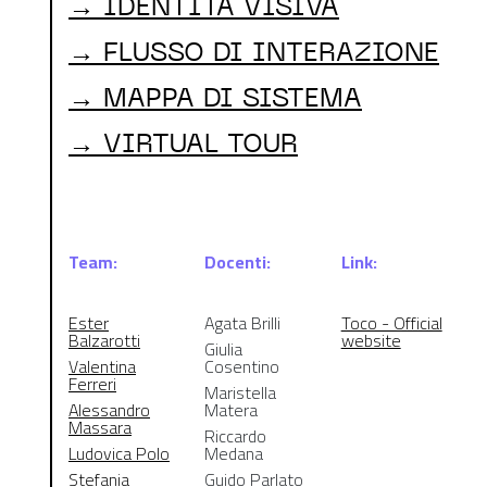
→ IDENTITÀ VISIVA
→ FLUSSO DI INTERAZIONE
→ MAPPA DI SISTEMA
→ VIRTUAL TOUR
Team:
Docenti:
Link:
Ester
Agata Brilli
Toco - Official
Balzarotti
website
Giulia
Valentina
Cosentino
Ferreri
Maristella
Alessandro
Matera
Massara
Riccardo
Ludovica Polo
Medana
Stefania
Guido Parlato