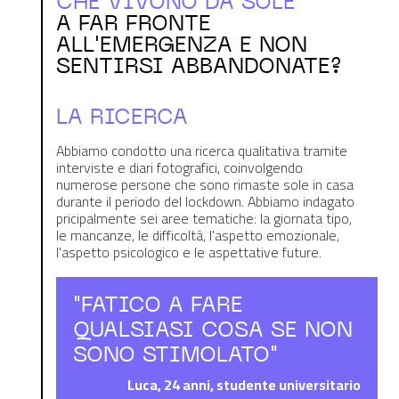
CHE VIVONO DA SOLE
A FAR FRONTE
ALL'EMERGENZA E NON
SENTIRSI ABBANDONATE?
LA RICERCA
Abbiamo condotto una ricerca qualitativa tramite
interviste e diari fotografici, coinvolgendo
numerose persone che sono rimaste sole in casa
durante il periodo del lockdown. Abbiamo indagato
pricipalmente sei aree tematiche: la giornata tipo,
le mancanze, le difficoltà, l'aspetto emozionale,
l'aspetto psicologico e le aspettative future.
"FATICO A FARE
QUALSIASI COSA SE NON
SONO STIMOLATO"
Luca, 24 anni, studente universitario